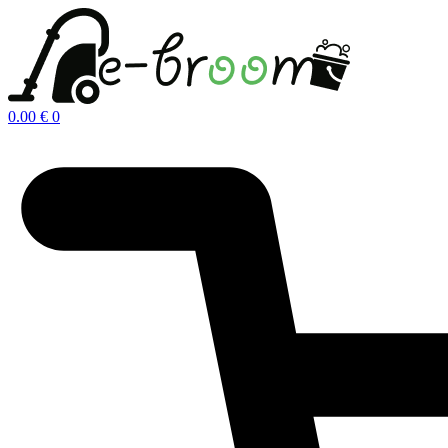
Μετάβαση
στο
περιεχόμενο
0.00
€
0