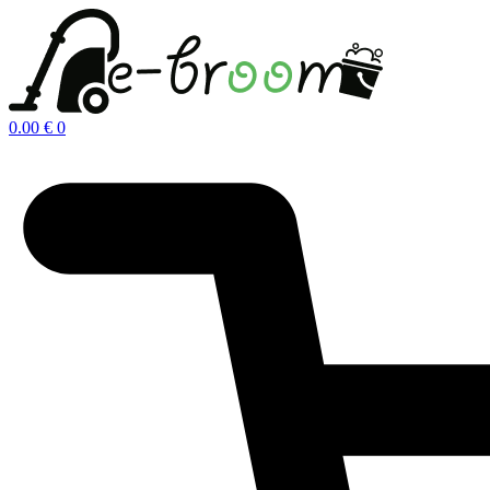
Μετάβαση
στο
περιεχόμενο
0.00
€
0